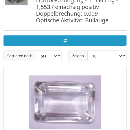
Lichtbrechung: n
= 1,554 / n
=
o
e
1,553 / einachsig positiv
Doppelbrechung: 0.009
Optische Aktivität: Bullauge
Sortieren nach
Zeigen