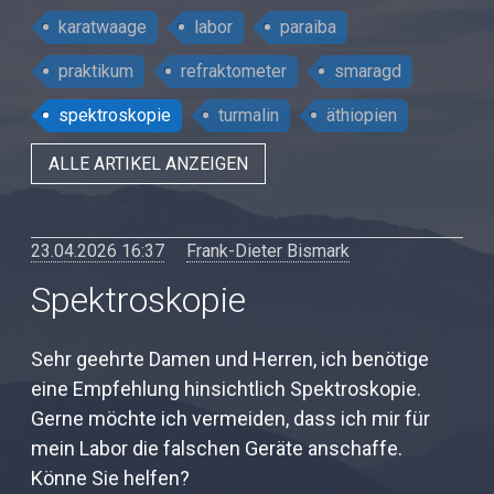
karatwaage
labor
paraiba
praktikum
refraktometer
smaragd
spektroskopie
turmalin
äthiopien
ALLE ARTIKEL ANZEIGEN
23.04.2026 16:37
Frank-Dieter Bismark
Spektroskopie
Sehr geehrte Damen und Herren, ich benötige
eine Empfehlung hinsichtlich Spektroskopie.
Gerne möchte ich vermeiden, dass ich mir für
mein Labor die falschen Geräte anschaffe.
Könne Sie helfen?