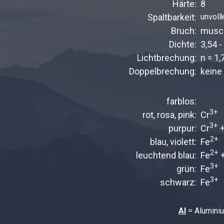
Härte:
8
Spaltbarkeit:
unvol
Bruch:
musch
Dichte:
3,54 
Lichtbrechung:
n = 1,
Doppelbrechung:
keine
farblos:
3+
rot, rosa, pink:
Cr
3+
purpur:
Cr
+
2+
blau, violett:
Fe
2+
leuchtend blau:
Fe
+
3+
grün:
Fe
3+
schwarz:
Fe
Al
= Alumini