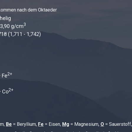
lkommen nach dem Oktaeder
elig
3
- 3,90 g/cm
718 (1,711 - 1,742)
2+
 Fe
2+
 Co
um
,
Be
= Beryllium,
Fe
= Eisen,
Mg
= Magnesium,
O
= Sauerstoff