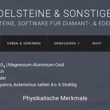
DELSTEINE & SONSTIG
TEINE, SOFTWARE FÜR DIAMANT-, & ED
ERBEN & VERERBEN
GRADUIEREN
SHOP
O
| Magnesium-Aluminium-Oxid
2
4
ch
der
yance, Asterismus selten 4 o. 6 Strahlig
Physikalische Merkmale