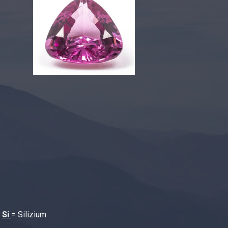
,
Si
= Silizium