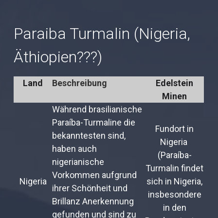
Paraiba Turmalin (Nigeria,
Äthiopien???)
Land
Beschreibung
Edelstein
Minen
Während brasilianische
Paraíba-Turmaline die
Fundort in
bekanntesten sind,
Nigeria
haben auch
(Paraíba-
nigerianische
Turmalin findet
Vorkommen aufgrund
Nigeria
sich in Nigeria,
ihrer Schönheit und
insbesondere
Brillanz Anerkennung
in den
gefunden und sind zu