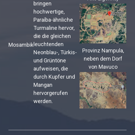
bringen
hochwertige,
Paraíba-ähnliche
Turmaline hervor,
die die gleichen
leuchtenden
Mosambik
Provinz Nampula,
Neonblau-, Türkis-
neben dem Dorf
und Grüntöne
von Mavuco
aufweisen, die
durch Kupfer und
Mangan
hervorgerufen
werden.