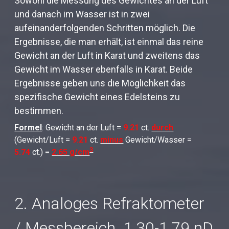
Sowohl die Messung des Gewichtes an der Luft
und danach im Wasser ist in zwei
aufeinanderfolgenden Schritten möglich. Die
Ergebnisse, die man erhält, ist einmal das reine
Gewicht an der Luft in Karat und zweitens das
Gewicht im Wasser ebenfalls in Karat. Beide
Ergebnisse geben uns die Möglichkeit das
spezifische Gewicht eines Edelsteins zu
bestimmen.
Formel
: Gewicht an der Luft =
9.21
ct.
durch
(Gewicht/Luft =
9.21
ct.
minus
Gewicht/Wasser =
3
5.74
ct.) =
2.65 g/cm
2. Analoges Refraktometer
/ Messbereich 1,30-1,79 nD