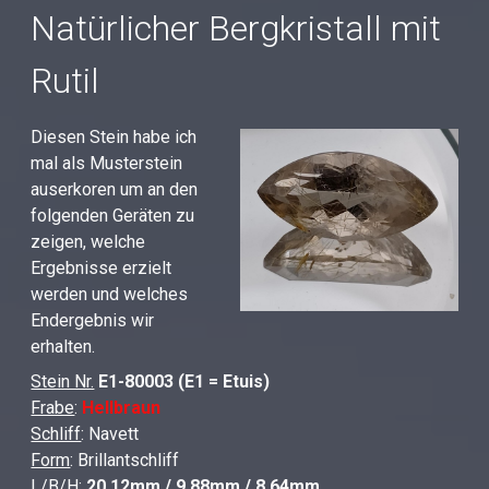
Natürlicher Bergkristall mit
Rutil
Diesen Stein habe ich
mal als Musterstein
auserkoren um an den
folgenden Geräten zu
zeigen, welche
Ergebnisse erzielt
werden und welches
Endergebnis wir
erhalten.
Stein Nr.
E1-80003 (E1 = Etuis)
Frabe
:
Hellbraun
Schliff
: Navett
Form
: Brillantschliff
L/B/H
:
20.12
mm / 9.88mm / 8.64mm