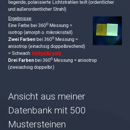
liegende, polarisierte Lichtstrahlen teilt (ordentlicher
und außerordentlicher Strahl).
Ergebnisse
:
0
Eine Farbe bei 360
Messung =
isotrop (amorph o. mikrokristall)
0
Zwei Farben
bei 360
Messung =
anisotrop (einachsig doppelbrechend)
= Schwach:
Hellgelb/gelb
0
Drei Farben
bei 360
Messung = anisotrop
(zweiachsig doppelbr.)
Ansicht aus meiner
Datenbank mit 500
Mustersteinen