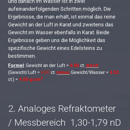
und danach im Wasser ist in zwei
aufeinanderfolgenden Schritten möglich. Die
Ergebnisse, die man erhält, ist einmal das reine
Gewicht an der Luft in Karat und zweitens das
Gewicht im Wasser ebenfalls in Karat. Beide
Ergebnisse geben uns die Möglichkeit das
spezifische Gewicht eines Edelsteins zu
bestimmen.
Formel
: Gewicht an der Luft =
6.00
ct.
durch
(Gewicht/Luft =
6.00
ct.
minus
Gewicht/Wasser =
4.50
3
ct.) =
4.00
g/cm
2. Analoges Refraktometer
/ Messbereich 1,30-1,79 nD