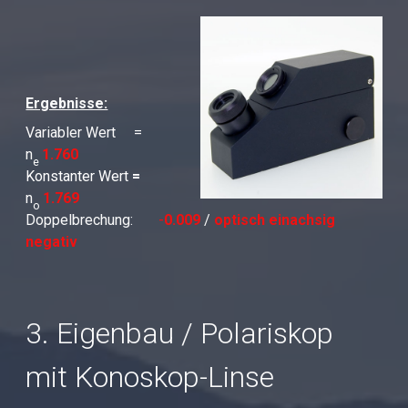
Ergebnisse:
Variabler Wert =
n
1.760
e
Konstanter Wert
=
n
1.769
o
Doppelbrechung:
-
0.009
/
optisch einachsig
negativ
3. Eigenbau / Polariskop
mit Konoskop-Linse