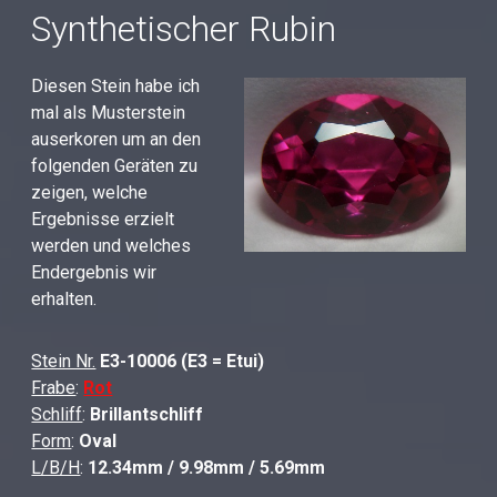
Synthetischer Rubin
Diesen Stein habe ich
mal als Musterstein
auserkoren um an den
folgenden Geräten zu
zeigen, welche
Ergebnisse erzielt
werden und welches
Endergebnis wir
erhalten.
Stein Nr.
E3-10006 (E3 = Etui)
Frabe
:
Rot
Schliff
:
Brillantschliff
Form
:
Oval
L/B/H
:
12.34
mm / 9.98mm / 5.69mm