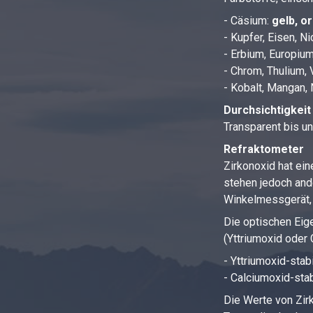
- Cäsium:
gelb, o
- Kupfer, Eisen, N
- Erbium, Europiu
- Chrom, Thulium,
- Kobalt, Mangan
Durchsichtigkeit
Transparent bis un
Refraktometer
Zirkonoxid hat ei
stehen jedoch an
Winkelmessgerät,
Die optischen Eige
(Yttriumoxid oder 
- Yttriumoxid-stab
- Calciumoxid-stab
Die Werte von Zir