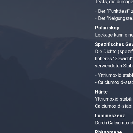
Tests, die durchg
- Der "Punkttest" 
- Der "Neigungste
Polariskop
Leckage kann ein
Spezifisches Ge
Die Dichte (spezi
höheres "Gewicht"
verwendeten Stabi
- Yttriumoxid stab
- Calciumoxid-stab
Härte
Yttriumoxid stabil
Calciumoxid-stabil
Lumineszenz
Durch Calciumoxid 
Phänomene