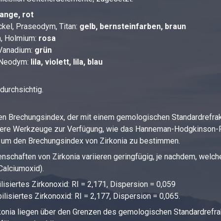
range, rot
ickel, Praseodym, Titan:
gelb, bernsteinfarben, braun
m, Holmium:
rosa
 Vanadium:
grün
, Neodym:
lila, violett, lila, blau
durchsichtig.
nen Brechungsindex, der mit einem gemologischen Standardrefr
dere Werkzeuge zur Verfügung, wie das Hanneman-Hodgkinson-R
 um den Brechungsindex von Zirkonia zu bestimmen.
nschaften von Zirkonia variieren geringfügig, je nachdem, welche
Calciumoxid).
ilisiertes Zirkonoxid: RI = 2,171, Dispersion = 0,059
ilisiertes Zirkonoxid: RI = 2,177, Dispersion = 0,065.
konia liegen über den Grenzen des gemologischen Standardrefrak